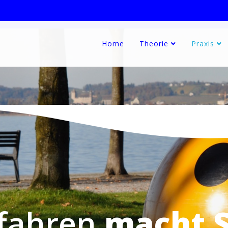
Home
Theorie
Praxis
 fahren
macht S