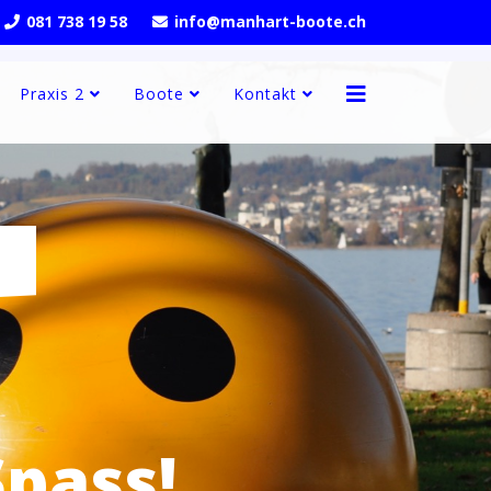
081 738 19 58
info@manhart-boote.ch
Praxis 2
Boote
Kontakt
pass!