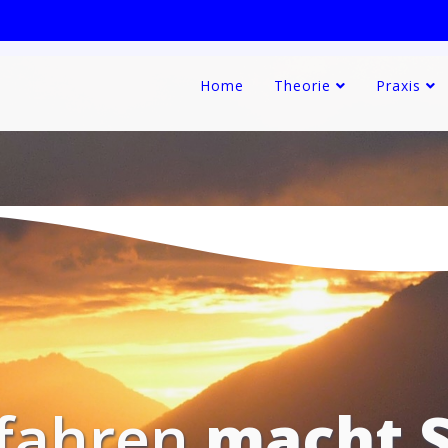
Home
Theorie
Praxis
 fahren
macht S