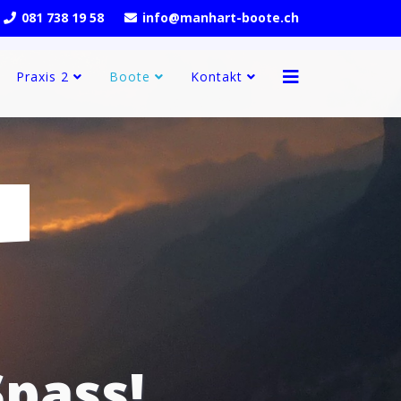
081 738 19 58
info@manhart-boote.ch
Praxis 2
Boote
Kontakt
pass!